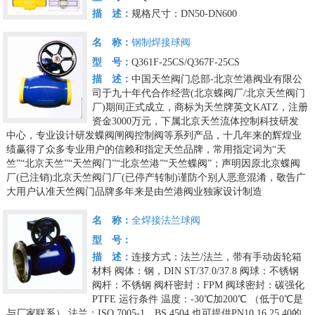
描 述：
规格尺寸：DN50-DN600
名 称：
钢制焊接球阀
型 号：
Q361F-25CS/Q367F-25CS
描 述：
中国天竺阀门总部-北京竺港阀业有限公
司于九十年代合作经营(北京蝶阀厂/北京天竺阀门
厂)期间正式成立，商标为天竺牌英文KATZ，注册
资金3000万元，下属北京天竺流体控制科技研发
中心，专业设计研发蝶阀闸阀控制阀等系列产品，十几年来的辉煌业
绩赢得了众多专业用户的信赖和指定天竺品牌，常用指定词为“天
竺”“北京天竺”“天竺阀门”“北京竺港”“天竺蝶阀”；声明因原北京蝶阀
厂(已注销)北京天竺阀门厂(已停产转制)谨防个别人恶意混淆，敬告广
大用户认准天竺阀门品牌多年来是由竺港阀业独家设计制造
名 称：
全焊接法兰球阀
型 号：
描 述：
连接方式：法兰/法兰，带有手动齿轮箱
材料
阀体：钢，DIN ST/37.0/37.8
阀球：不锈钢
阀杆：不锈钢
阀杆密封：FPM
阀球密封：碳强化
PTFE
运行条件
温度：-30℃加200℃
（低于0℃是
与厂家联系）
法兰：ISO 7005-1，BS 4504
也可提供PN10,16,25,40的