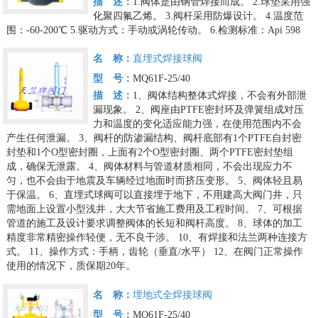
描 述：
1.阀体是由钢管焊接而成。
2.球垫采用强
化聚四氟乙烯。
3.阀杆采用防爆设计。
4.温度范
围：-60-200℃
5.驱动方式：手动或涡轮传动。
6.检测标准：Api 598
名 称：
直埋式焊接球阀
型 号：
MQ61F-25/40
描 述：
1、阀体结构整体式焊接，不会有外部泄
漏现象。
2、阀座由PTFE密封环及弹簧组成对压
力和温度的变化适应能力强，在使用范围内不会
产生任何泄漏。
3、阀杆的防渗漏结构、阀杆底部有1个PTFE自封密
封垫和1个O型密封圈，上面有2个O型密封圈、两个PTFE密封垫组
成，确保无泄露。
4、阀体材料与管道材质相同，不会出现应力不
匀，也不会由于地震及车辆经过地面时而挤压变形。
5、阀体轻且易
于保温。
6、直埋式球阀可以直接埋于地下，不用建高大阀门井，只
需地面上设置小型浅井，大大节省施工费用及工程时间。
7、可根据
管道的施工及设计要求调整阀体的长短和阀杆高度。
8、球体的加工
精度非常精密操作轻便，无不良干涉。
10、有焊接和法兰两种连接方
式。
11、操作方式：手柄，齿轮（垂直/水平）
12、在阀门正常操作
使用的情况下，质保期20年。
名 称：
埋地式全焊接球阀
型 号：
MQ61F-25/40