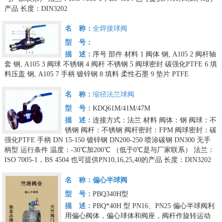
产品
长度：DIN3202
名 称：
全焊接球阀
型 号：
描 述：
序号 部件 材料
1 阀体 钢, A105
2 阀杆轴
套 钢, A105
3 阀球 不锈钢
4 阀杆 不锈钢
5 阀球密封 碳强化PTFE
6 填
料压盖 钢, A105
7 手柄 镀锌钢
8 填料 柔性石墨
9 垫片 PTFE
名 称：
缩径法兰球阀
型 号：
KDQ61M/41M/47M
描 述：
连接方式：法兰
材料
阀体：钢
阀球：不
锈钢
阀杆：不锈钢
阀杆密封：FPM
阀球密封：碳
强化PTFE
手柄
DN 15-150 镀锌钢
DN200-250 喷涂碳钢
DN300 无手
柄型
运行条件
温度：-30℃加200℃
（低于0℃是与厂家联系）
法兰：
ISO 7005-1，BS 4504
也可提供PN10,16,25,40的产品
长度：DIN3202
名 称：
偏心半球阀
型 号：
PBQ340H型
描 述：
PBQ*40H 型 PN16、PN25 偏心半球阀利
用偏心阀体，偏心球体和阀座，阀杆作旋转运动