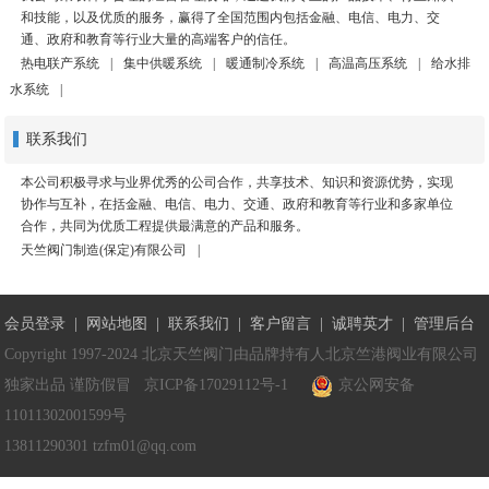
和技能，以及优质的服务，赢得了全国范围内包括金融、电信、电力、交
通、政府和教育等行业大量的高端客户的信任。
热电联产系统
|
集中供暖系统
|
暖通制冷系统
|
高温高压系统
|
给水排
水系统
|
联系我们
本公司积极寻求与业界优秀的公司合作，共享技术、知识和资源优势，实现
协作与互补，在括金融、电信、电力、交通、政府和教育等行业和多家单位
合作，共同为优质工程提供最满意的产品和服务。
天竺阀门制造(保定)有限公司
|
会员登录
|
网站地图
|
联系我们
|
客户留言
|
诚聘英才
|
管理后台
Copyright 1997-2024 北京天竺阀门由品牌持有人北京竺港阀业有限公司
独家出品 谨防假冒
京ICP备17029112号-1
京公网安备
11011302001599号
13811290301 tzfm01@qq.com