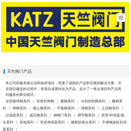
天竺阀门产品
本公司积极承接企业和政府项目，积累了成熟的产品和完善的解决方案，并
在项目建设的过程中，将项目成果转化为产品。走出了一条从项目到产品再
到服务的商业模式。
全焊接球阀系列
|
软密封闸阀
|
蝶阀系列
|
水利控制阀系列
|
蝶阀系
列
|
闸阀系列
|
截止阀系列
|
平衡阀系列
|
球阀系列
|
止回阀系列
|
过滤器系列
|
减压阀系列
|
铜阀门系列
|
调节阀系列
|
软管/补偿器/接
头系列
|
其他系列
|
管道伸缩器系列
|
橡胶软接头系列
|
不锈钢波纹补偿
器系列
|